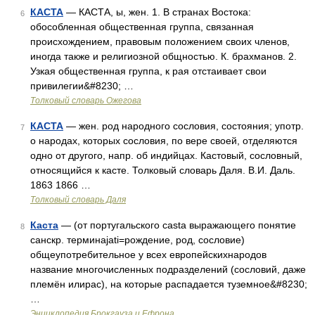
КАСТА
— КАСТА, ы, жен. 1. В странах Востока:
6
обособленная общественная группа, связанная
происхождением, правовым положением своих членов,
иногда также и религиозной общностью. К. брахманов. 2.
Узкая общественная группа, к рая отстаивает свои
привилегии&#8230; …
Толковый словарь Ожегова
КАСТА
— жен. род народного сословия, состояния; употр.
7
о народах, которых сословия, по вере своей, отделяются
одно от другого, напр. об индийцах. Кастовый, сословный,
относящийся к касте. Толковый словарь Даля. В.И. Даль.
1863 1866 …
Толковый словарь Даля
Каста
— (от португальского casta выражающего понятие
8
санскр. терминаjati=рождение, род, сословие)
общеупотребительное у всех европейскихнародов
название многочисленных подразделений (сословий, даже
племён илирас), на которые распадается туземное&#8230;
…
Энциклопедия Брокгауза и Ефрона