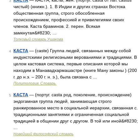
КАСТА
— КАСТА, касты, жен. (португ. casta от лат. castus
3
чистый) (книжн.). 1. В Индии и других странах Востока
общественная группа, строго обособленная
происхождением, профессией и привилегиями своих
членов. Каста браминов. 2. перен. Всякая
замкнутая&#8230; …
Толковый словарь Ушакова
КАСТА
— (caste) Группа людей, связанных между собой
4
индуистскими религиозными верованиями и традициями. В
целом кастовая система, первые описания которой мы
находим в Манавадхармашастре (книге Ману законы ) (200
г. до н.э. – 200 г. н. э.), была связана с …
Политология. Словарь.
КАСТА
— (португ. casta род, поколение, происхождение)
5
эндогамная группа людей, занимающая строго
ранжированное место в социальной иерархии, связанная с.
традиционными занятиями и ограниченная социальной
традицией в общении друг с другом. В той или иной&#8230;
…
Новейший философский словарь