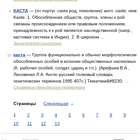
КАСТА
— (от португ. casta род, поколение) англ. caste; нем.
9
Kaste. 1. Обособленная обществ, группа, члены к рой
связаны происхождением или правовым положением,
принадлежность к к рой является наследственной (напр.,
кастовая система в Индии). 2. В широком …
Энциклопедия социологии
каста
— Группа функционально и обычно морфологически
10
обособленных особей в колонии общественных насекомых
(К. рабочих особей, солдат, цариц и т.п.). [Арефьев В.А.,
Лисовенко Л.А. Англо русский толковый словарь
генетических терминов 1995 407с.] Тематики&#8230; …
Справочник технического переводчика
Страницы
Следующая
→
1
2
3
4
5
6
7
8
9
10
11
12
13